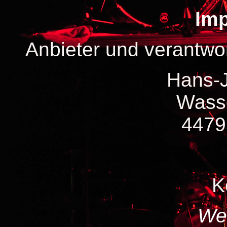
Im
Anbieter und verantwo
Hans-J
Wasse
4479
K
We