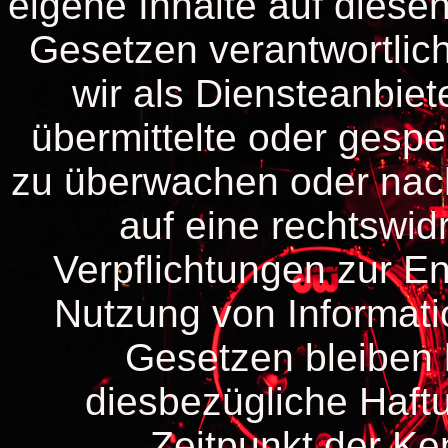
eigene Inhalte auf diese
Gesetzen verantwortlic
wir als Diensteanbiete
übermittelte oder gespe
zu überwachen oder nac
auf eine rechtswidr
Verpflichtungen zur E
Nutzung von Informat
Gesetzen bleiben 
diesbezügliche Haftu
Zeitpunkt der Ke